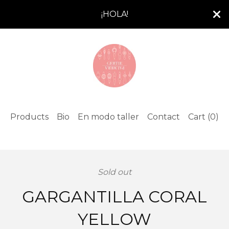
¡HOLA!
Products
Bio
En modo taller
Contact
Cart (
0
)
Sold out
GARGANTILLA CORAL
YELLOW