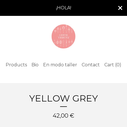
¡HOLA!
Products
Bio
En modo taller
Contact
Cart (
0
)
YELLOW GREY
42,00
€