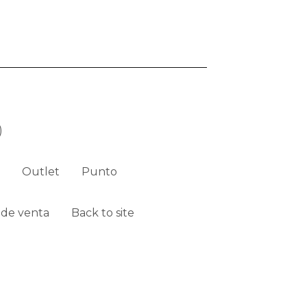
)
Outlet
Punto
 de venta
Back to site