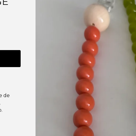
GE
re de
,
o.