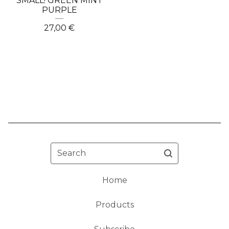
SMALL! GREEN MINT
PURPLE
27,00
€
Search
Home
Products