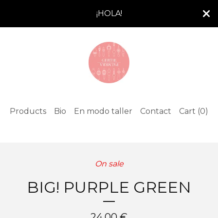
¡HOLA!
Products
Bio
En modo taller
Contact
Cart (
0
)
On sale
BIG! PURPLE GREEN
24,00
€