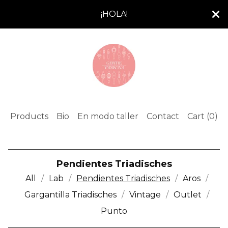
¡HOLA!
Products
Bio
En modo taller
Contact
Cart (
0
)
Pendientes Triadisches
All
Lab
Pendientes Triadisches
Aros
Gargantilla Triadisches
Vintage
Outlet
Punto